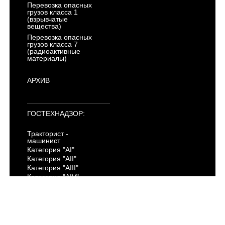
Перевозка опасных
грузов класса 1
(взрывчатые
вещества)
Перевозка опасных
грузов класса 7
(радиоактивные
материалы)
АРХИВ
ГОСТЕХНАДЗОР:
Тракторист -
машинист
Категория "AI"
Категория "AII"
Категория "AIII"
Категория "AIV"
Категория "B"
Категория "C"
Категория "D"
Категория "E"
Категория "F"