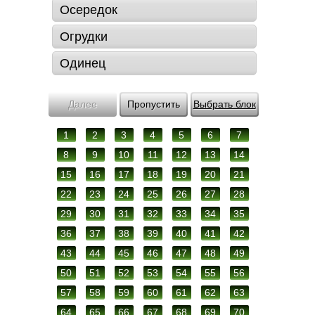
Осередок
Огрудки
Одинец
Далее
Пропустить
Выбрать блок
1
2
3
4
5
6
7
8
9
10
11
12
13
14
15
16
17
18
19
20
21
22
23
24
25
26
27
28
29
30
31
32
33
34
35
36
37
38
39
40
41
42
43
44
45
46
47
48
49
50
51
52
53
54
55
56
57
58
59
60
61
62
63
64
65
66
67
68
69
70