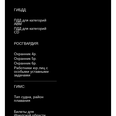
ГИБДД:
ПДД для категорий
ABM
ПДД для категорий
CD
РОСГВАРДИЯ:
Охранник 4р.
Охранник 5р.
Охранник 6р.
Работники юр.лиц с
особыми уставными
задачами
ГИМС:
Тип судна, район
плавания
Билеты для
Иркутской области