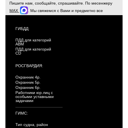
Пишите нам, сообщайте, спрашивайте. По месенжеру
MAX
. Мы свяжемся с Вами и предметно все
обсудим. Для оперативной связи звоните
+7(904)4807943
ГИБДД:
ПДД для категорий
ABM
ПДД для категорий
CD
РОСГВАРДИЯ:
Охранник 4р.
Охранник 5р.
Охранник 6р.
Работники юр.лиц с
особыми уставными
задачами
ГИМС:
Тип судна, район