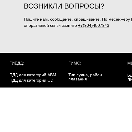
ВОЗНИКЛИ ВОПРОСЫ?
Пишите нам, сообщайте, спрашивайте. По месенжеру
оперативной связи звоните
+7(904)4807943
ГИБДД:
ГИМС:
М
ПДД для категорий ABM
Тип судна, район
Б
плавания
Л
ПДД для категорий CD
Билеты для Иркутской
Д
РОСГВАРДИЯ:
области
Ба
Пе
Охранник 4р.
в 
Билеты для
Охранник 5р.
Калининградской области
Пе
Охранник 6р.
кл
Работники юр.лиц с
ве
особыми уставными
Билеты для Липецкой
Пе
задачами
области