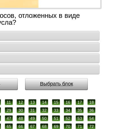
осов, отложенных в виде
усла?
ь
Выбрать блок
11
12
13
14
15
16
17
18
29
30
31
32
33
34
35
36
47
48
49
50
51
52
53
54
65
66
67
68
69
70
71
72