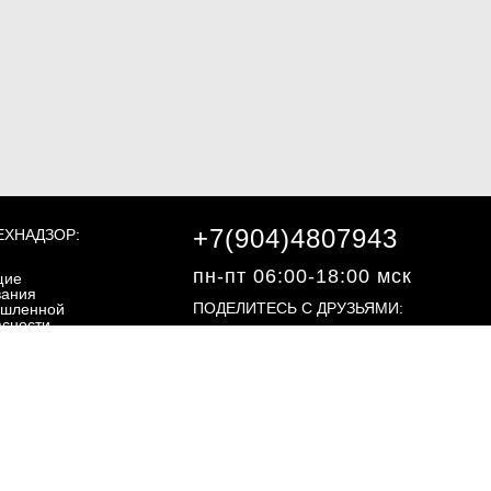
+7(904)4807943
ЕХНАДЗОР:
пн-пт 06:00-18:00 мск
щие
вания
ПОДЕЛИТЕСЬ С ДРУЗЬЯМИ:
шленной
асности
ециальные
вания
шленной
©2013 - 2026, "ЭКЗОН.РФ"
асности
ргетическая
асность