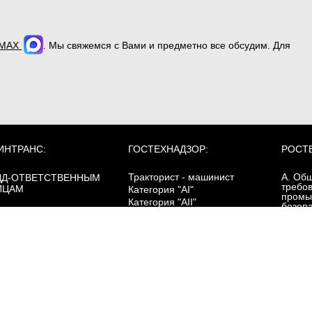
MAX
. Мы свяжемся с Вами и предметно все обсудим. Для
ИНТРАНС:
ГОСТЕХНАДЗОР:
РОСТ
Тракторист - машинист
А. Об
ДД-ОТВЕТСТВЕННЫМ
требо
ИЦАМ
Категория "AI"
промы
Категория "AII"
безоп
Категория "AIII"
ОПОГ:
Категория "AIV"
зовый курс
Б. Сп
Категория "B"
ревозка опасных грузов
требо
Категория "C"
цистернах
промы
Категория "D"
безоп
ревозка опасных грузов
Категория "E"
асса 1 (взрывчатые
щества)
Категория "F"
Г. Эне
Электропогрузчики
ревозка опасных грузов
безоп