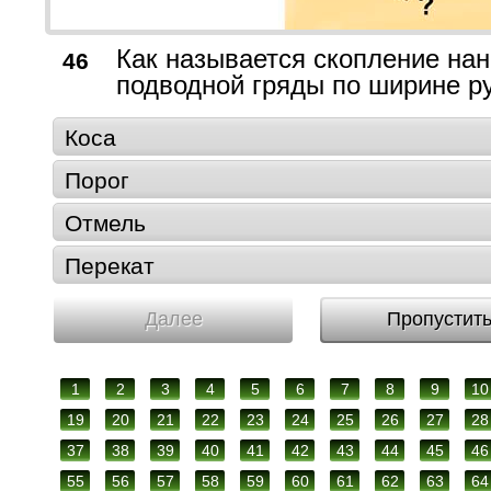
Как называется скопление нан
46
подводной гряды по ширине р
Коса
Порог
Отмель
Перекат
Далее
Пропустит
1
2
3
4
5
6
7
8
9
10
19
20
21
22
23
24
25
26
27
28
37
38
39
40
41
42
43
44
45
46
55
56
57
58
59
60
61
62
63
64