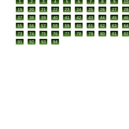
1
2
3
4
5
6
7
8
9
10
19
20
21
22
23
24
25
26
27
28
37
38
39
40
41
42
43
44
45
46
55
56
57
58
59
60
61
62
63
64
73
74
75
76
77
78
79
80
81
82
91
92
93
94