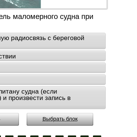
ель маломерного судна при
ую радиосвязь с береговой
ствии
питану судна (если
и произвести запись в
ь
Выбрать блок