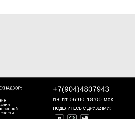
+7(904)4807943
ЕХНАДЗОР:
пн-пт 06:00-18:00 мск
щие
вания
ПОДЕЛИТЕСЬ С ДРУЗЬЯМИ:
шленной
асности
ециальные
вания
шленной
©2013 - 2026, "ЭКЗОН.РФ"