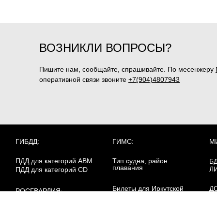
ВОЗНИКЛИ ВОПРОСЫ?
Пишите нам, сообщайте, спрашивайте. По месенжеру
оперативной связи звоните
+7(904)4807943
ГИБДД:
ГИМС:
М
ПДД для категорий ABM
Тип судна, район
Б
плавания
Л
ПДД для категорий CD
Билеты для Иркутской
Д
РОСГВАРДИЯ:
области
Ба
Пе
Охранник 4р.
в 
Билеты для