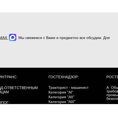
MAX
. Мы свяжемся с Вами и предметно все обсудим. Для
ИНТРАНС:
ГОСТЕХНАДЗОР:
РОСТ
Тракторист - машинист
А. Об
ДД-ОТВЕТСТВЕННЫМ
требо
ИЦАМ
Категория "AI"
промы
Категория "AII"
безоп
Категория "AIII"
ОПОГ:
Категория "AIV"
зовый курс
Б. Сп
Категория "B"
ревозка опасных грузов
требо
Категория "C"
цистернах
промы