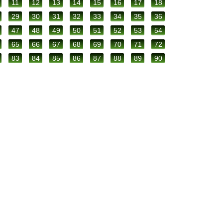
11
12
13
14
15
16
17
18
29
30
31
32
33
34
35
36
47
48
49
50
51
52
53
54
65
66
67
68
69
70
71
72
83
84
85
86
87
88
89
90