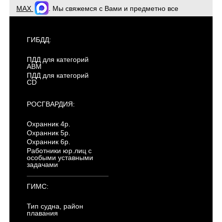
MAX
. Мы свяжемся с Вами и предметно все
обсудим. Для оперативной связи звоните
+7(904)4807943
ГИБДД:
ПДД для категорий
ABM
ПДД для категорий
CD
РОСГВАРДИЯ:
Охранник 4р.
Охранник 5р.
Охранник 6р.
Работники юр.лиц с
особыми уставными
задачами
ГИМС:
Тип судна, район
плавания