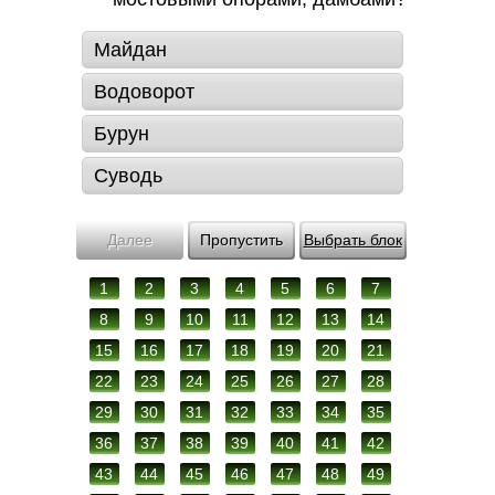
Майдан
Водоворот
Бурун
Суводь
Далее
Пропустить
Выбрать блок
1
2
3
4
5
6
7
8
9
10
11
12
13
14
15
16
17
18
19
20
21
22
23
24
25
26
27
28
29
30
31
32
33
34
35
36
37
38
39
40
41
42
43
44
45
46
47
48
49