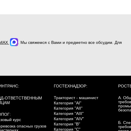
MAX
. Мы свяжемся с Вами и предметно все обсудим. Для
ИНТРАНС:
ГОСТЕХНАДЗОР:
РОСТ
Тракторист - машинист
А. Об
ДД-ОТВЕТСТВЕННЫМ
требо
ИЦАМ
Категория "AI"
промы
Категория "AII"
безоп
Категория "AIII"
ОПОГ:
Категория "AIV"
зовый курс
Б. Сп
Категория "B"
ревозка опасных грузов
требо
Категория "C"
цистернах
промы