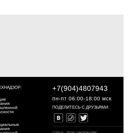
+7(904)4807943
ЕХНАДЗОР:
пн-пт 06:00-18:00 мск
щие
вания
ПОДЕЛИТЕСЬ С ДРУЗЬЯМИ:
шленной
асности
ециальные
вания
шленной