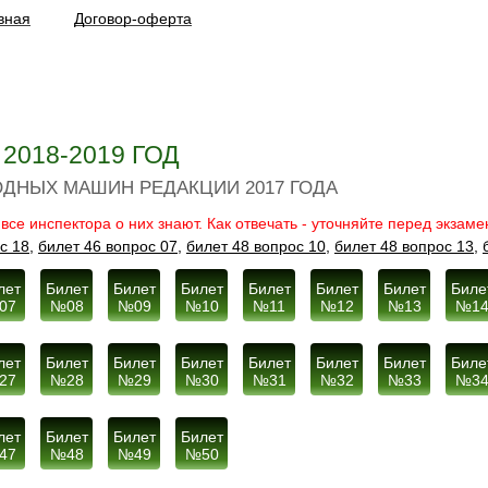
вная
Договор-оферта
018-2019 ГОД
ДНЫХ МАШИН РЕДАКЦИИ 2017 ГОДА
е инспектора о них знают. Как отвечать - уточняйте перед экзам
с 18,
билет 46 вопрос 07,
билет 48 вопрос 10,
билет 48 вопрос 13,
лет
Билет
Билет
Билет
Билет
Билет
Билет
Биле
07
№08
№09
№10
№11
№12
№13
№1
лет
Билет
Билет
Билет
Билет
Билет
Билет
Биле
27
№28
№29
№30
№31
№32
№33
№3
лет
Билет
Билет
Билет
47
№48
№49
№50