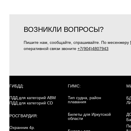
ВОЗНИКЛИ ВОПРОСЫ?
Пишите нам, сообщайте, спрашивайте. По месенжеру
оперативной связи звоните
+7(904)4807943
ГИБДД:
ГИМС:
М
ПДД для категорий ABM
Тип судна, район
Б
плавания
Л
ПДД для категорий CD
Билеты для Иркутской
Д
РОСГВАРДИЯ:
области
Ба
Пе
Охранник 4р.
в 