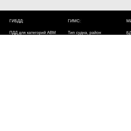
ГИБДД:
ГИМС:
М
ПДД для категорий ABM
Тип судна, район
Б
плавания
Л
ПДД для категорий CD
Билеты для Иркутской
Д
РОСГВАРДИЯ:
области
Ба
Пе
Охранник 4р.
в 
Билеты для
Охранник 5р.
Калининградской области
Пе
Охранник 6р.
кл
Работники юр.лиц с
ве
особыми уставными
Билеты для Липецкой
Пе
задачами
области
кл
ма
Билеты для ХМАО-Югры
А
Архив