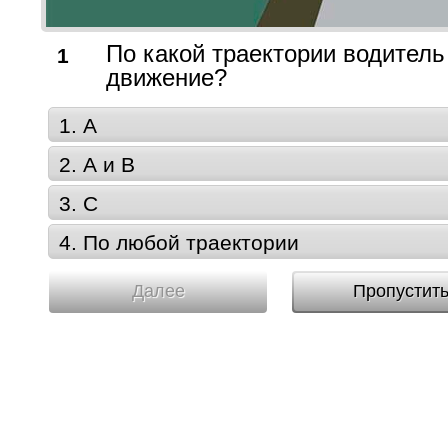
По какой траектории водитель
1
движение?
1. А
2. А и В
3. С
4. По любой траектории
Далее
Пропустит