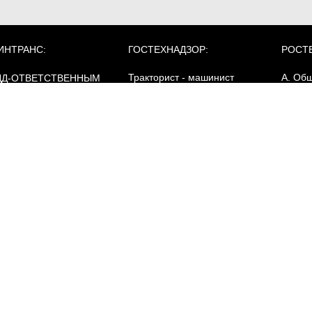
ИНТРАНС:
ГОСТЕХНАДЗОР:
РОСТ
Тракторист - машинист
А. Об
ДД-ОТВЕТСТВЕННЫМ
требо
ИЦАМ
Категория "AI"
промы
Категория "AII"
безоп
Категория "AIII"
ОПОГ:
Категория "AIV"
зовый курс
Б. Сп
Категория "B"
ревозка опасных грузов
требо
Категория "C"
цистернах
промы
Категория "D"
безоп
ревозка опасных грузов
Категория "E"
асса 1 (взрывчатые
щества)
Категория "F"
Г. Эне
Электропогрузчики
ревозка опасных грузов
безоп
асса 7 (радиоактивные
ПДД
териалы)
Д. Тр
безоп
АРХИВ
РХИВ
гидрот
соору
УЧЕБНЫМ
ОРГАНИЗАЦИЯМ