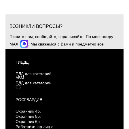
ВОЗНИКЛИ ВОПРОСЫ?
Пишите нам, сообщайте, спрашивайте. По месенжеру
MAX
. Мы свяжемся с Вами и предметно все
обсудим. Для оперативной связи звоните
+7(904)4807943
ГИБДД:
ПДД для категорий
ABM
ПДД для категорий
CD
РОСГВАРДИЯ:
Охранник 4р.
Охранник 5р.
Охранник 6р.
Работники юр.лиц с