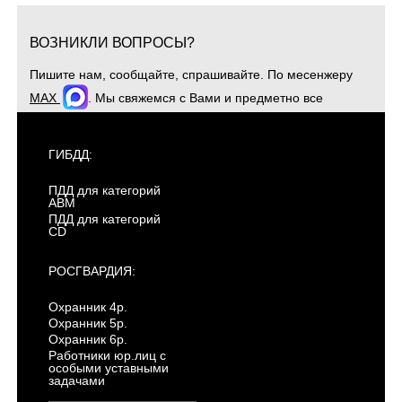
ВОЗНИКЛИ ВОПРОСЫ?
Пишите нам, сообщайте, спрашивайте. По месенжеру
MAX
. Мы свяжемся с Вами и предметно все
обсудим. Для оперативной связи звоните
+7(904)4807943
ГИБДД:
ПДД для категорий
ABM
ПДД для категорий
CD
РОСГВАРДИЯ:
Охранник 4р.
Охранник 5р.
Охранник 6р.
Работники юр.лиц с
особыми уставными
задачами