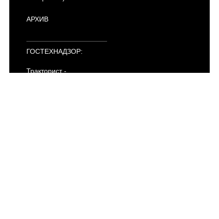
АРХИВ
ГОСТЕХНАДЗОР:
Тракторист -
машинист
Категория "AI"
Категория "AII"
Категория "AIII"
Категория "AIV"
Категория "B"
Категория "C"
Категория "D"
Категория "E"
Категория "F"
Электропогрузчики
ПДД
АРХИВ
УЧЕБНЫМ