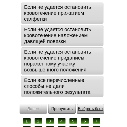
Если не удается остановить
кровотечение прижатием
салфетки
Если не удается остановить
кровотечение наложением
давящей повязки
Если не удается остановить
кровотечение приданием
пораженному участку
возвышенного положения
Если все перечисленные
способы не дали
положительного результата
Далее
Пропустить
Выбрать блок
1
2
3
4
5
6
7