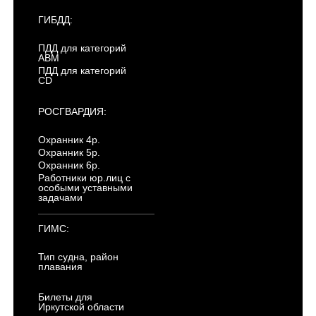
ГИБДД:
ПДД для категорий
ABM
ПДД для категорий
CD
РОСГВАРДИЯ:
Охранник 4р.
Охранник 5р.
Охранник 6р.
Работники юр.лиц с
особыми уставными
задачами
ГИМС:
Тип судна, район
плавания
Билеты для
Иркутской области