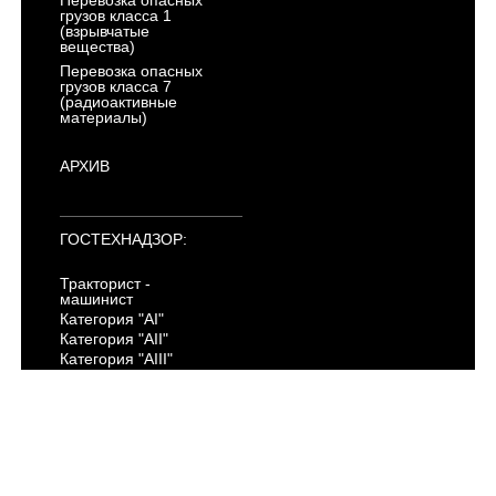
Перевозка опасных
грузов класса 1
(взрывчатые
вещества)
Перевозка опасных
грузов класса 7
(радиоактивные
материалы)
АРХИВ
ГОСТЕХНАДЗОР:
Тракторист -
машинист
Категория "AI"
Категория "AII"
Категория "AIII"
Категория "AIV"
Категория "B"
Категория "C"
Категория "D"
Категория "E"
Категория "F"