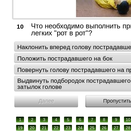
Что необходимо выполнить пр
10
легких "рот в рот"?
Наклонить вперед голову пострадавше
Положить пострадавшего на бок
Повернуть голову пострадавшего на п
Выдвинуть подбородок пострадавшего 
затылок голове
Далее
Пропустит
1
2
3
4
5
6
7
8
9
10
19
20
21
22
23
24
25
26
27
28