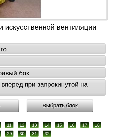
и искусственной вентиляции
го
равый бок
вперед при запрокинутой на
ь
Выбрать блок
11
12
13
14
15
16
17
18
29
30
31
32