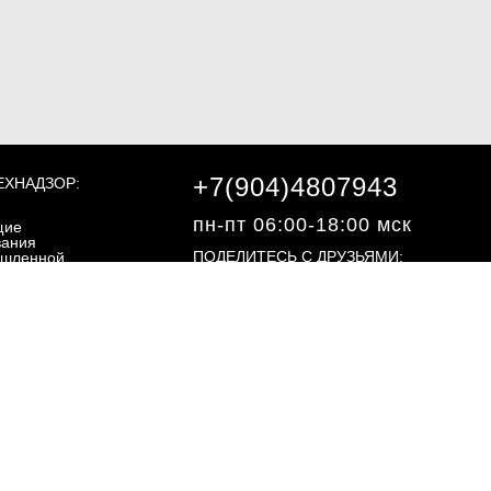
+7(904)4807943
ЕХНАДЗОР:
пн-пт 06:00-18:00 мск
щие
вания
ПОДЕЛИТЕСЬ С ДРУЗЬЯМИ:
шленной
асности
ециальные
вания
шленной
©2013 - 2026, "ЭКЗОН.РФ"
асности
ргетическая
асность
ебования