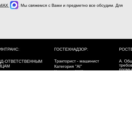
MAX
. Мы свяжемся с Вами и предметно все обсудим. Для
ИНТРАНС:
ГОСТЕХНАДЗОР:
РОСТ
Тракторист - машинист
А. Об
ДД-ОТВЕТСТВЕННЫМ
требо
ИЦАМ
Категория "AI"
промы
Категория "AII"
безоп
Категория "AIII"
ОПОГ:
Категория "AIV"
зовый курс
Б. Сп
Категория "B"
ревозка опасных грузов
требо
Категория "C"
цистернах
промы
Категория "D"
безоп
ревозка опасных грузов
Категория "E"
асса 1 (взрывчатые
щества)
Категория "F"
Г. Эне
Электропогрузчики
ревозка опасных грузов
безоп
асса 7 (радиоактивные
ПДД
териалы)
Д. Тр