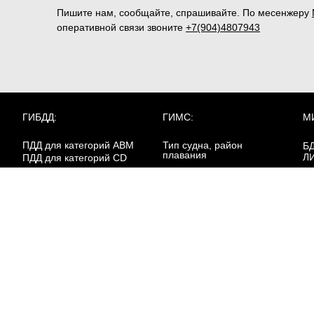
Пишите нам, сообщайте, спрашивайте. По месенжеру
оперативной связи звоните
+7(904)4807943
ГИБДД:
ГИМС:
М
ПДД для категорий ABM
Тип судна, район
Б
плавания
Л
ПДД для категорий CD
Билеты для Иркутской
Д
РОСГВАРДИЯ:
области
Ба
Пе
Охранник 4р.
в 
Билеты для
Охранник 5р.
Калининградской области
Пе
Охранник 6р.
кл
Работники юр.лиц с
ве
особыми уставными
Билеты для Липецкой
Пе
задачами
области
кл
ма
Билеты для ХМАО-Югры