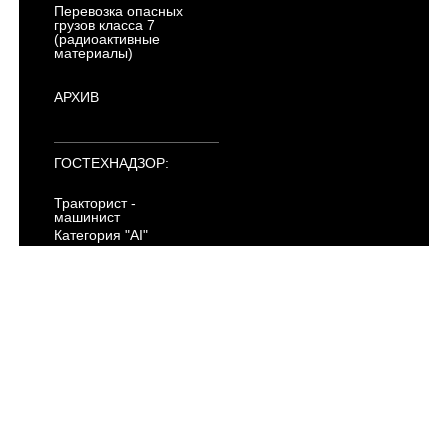
Перевозка опасных
грузов класса 7
(радиоактивные
материалы)
АРХИВ
ГОСТЕХНАДЗОР:
Тракторист -
машинист
Категория "AI"
Категория "AII"
Категория "AIII"
Категория "AIV"
Категория "B"
Категория "C"
Категория "D"
Категория "E"
Категория "F"
Электропогрузчики
ПДД