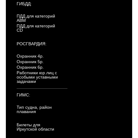
ГИБДД:
ПДД для категорий
ABM
ПДД для категорий
CD
РОСГВАРДИЯ:
Охранник 4р.
Охранник 5р.
Охранник 6р.
Работники юр.лиц с
особыми уставными
задачами
ГИМС:
Тип судна, район
плавания
Билеты для
Иркутской области