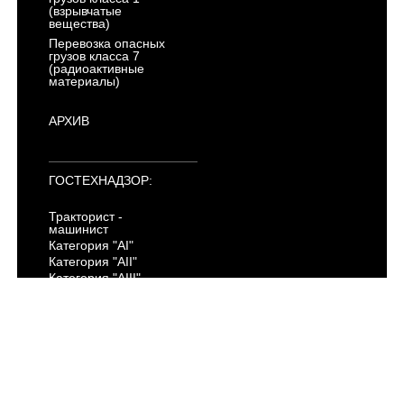
(взрывчатые
вещества)
Перевозка опасных
грузов класса 7
(радиоактивные
материалы)
АРХИВ
ГОСТЕХНАДЗОР:
Тракторист -
машинист
Категория "AI"
Категория "AII"
Категория "AIII"
Категория "AIV"
Категория "B"
Категория "C"
Категория "D"
Категория "E"
Категория "F"
Электропогрузчики