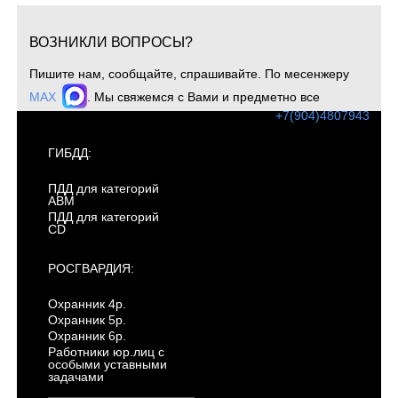
ВОЗНИКЛИ ВОПРОСЫ?
Пишите нам, сообщайте, спрашивайте. По месенжеру
MAX
. Мы свяжемся с Вами и предметно все
обсудим. Для оперативной связи звоните
+7(904)4807943
ГИБДД:
ПДД для категорий
ABM
ПДД для категорий
CD
РОСГВАРДИЯ:
Охранник 4р.
Охранник 5р.
Охранник 6р.
Работники юр.лиц с
особыми уставными
задачами