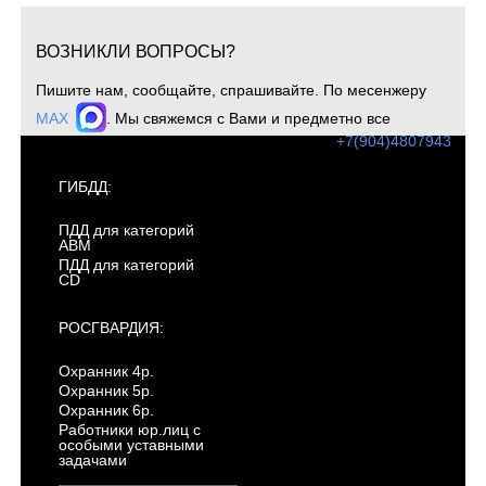
ВОЗНИКЛИ ВОПРОСЫ?
Пишите нам, сообщайте, спрашивайте. По месенжеру
MAX
. Мы свяжемся с Вами и предметно все
обсудим. Для оперативной связи звоните
+7(904)4807943
ГИБДД:
ПДД для категорий
ABM
ПДД для категорий
CD
РОСГВАРДИЯ:
Охранник 4р.
Охранник 5р.
Охранник 6р.
Работники юр.лиц с
особыми уставными
задачами