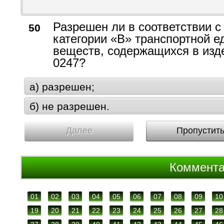
Разрешен ли в соответствии 
50
категории «В» транспортной е
веществ, содержащихся в изд
0247?
а) разрешен;
б) не разрешен.
Далее
Пропустит
Коммент
01
02
03
04
05
06
07
08
09
10
19
20
21
22
23
24
25
26
27
28