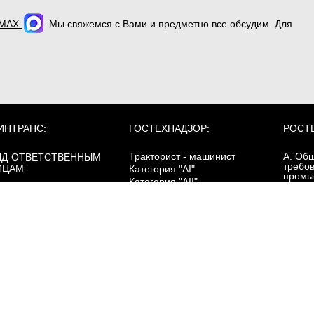
MAX
. Мы свяжемся с Вами и предметно все обсудим. Для
ИНТРАНС:
ГОСТЕХНАДЗОР:
РОСТ
Тракторист - машинист
А. Об
ДД-ОТВЕТСТВЕННЫМ
требо
ИЦАМ
Категория "AI"
промы
Категория "AII"
безоп
Категория "AIII"
ОПОГ:
Категория "AIV"
зовый курс
Б. Сп
Категория "B"
ревозка опасных грузов
требо
Категория "C"
цистернах
промы
Категория "D"
безоп
ревозка опасных грузов
Категория "E"
асса 1 (взрывчатые
щества)
Категория "F"
Г. Эне
Электропогрузчики
ревозка опасных грузов
безоп
асса 7 (радиоактивные
ПДД
териалы)