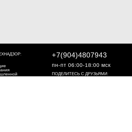
+7(904)4807943
ЕХНАДЗОР:
пн-пт 06:00-18:00 мск
щие
вания
ПОДЕЛИТЕСЬ С ДРУЗЬЯМИ:
шленной
асности
ециальные
вания
шленной
©2013 - 2026, "ЭКЗОН.РФ"
асности
ргетическая
асность