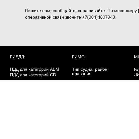
Пишите нам, сообщайте, спрашивайте. По месенжеру
оперативной связи звоните
+7(904)4807943
ГИБДД:
ГИМС:
М
ПДД для категорий ABM
Тип судна, район
Б
плавания
Л
ПДД для категорий CD
Билеты для Иркутской
Д
РОСГВАРДИЯ:
области
Ба
Пе
Охранник 4р.
в 
Билеты для
Охранник 5р.
Калининградской области
Пе
Охранник 6р.
кл
Работники юр.лиц с
ве
особыми уставными
Билеты для Липецкой
Пе
задачами
области
кл
ма