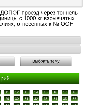
с ДОПОГ проезд через тоннель
диницы с 1000 кг взрывчатых
елиях, отнесенных к № ООН
ь
Выбрать тему
арий
11
12
13
14
15
16
17
18
29
30
31
32
33
34
35
36