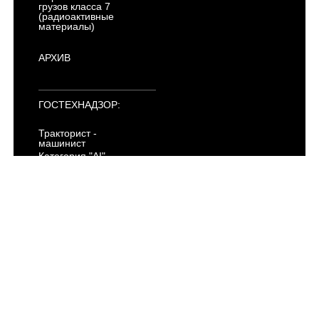
грузов класса 7
(радиоактивные
материалы)
АРХИВ
ГОСТЕХНАДЗОР:
Тракторист -
машинист
Категория "AI"
Категория "AII"
Категория "AIII"
Категория "AIV"
Категория "B"
Категория "C"
Категория "D"
Категория "E"
Категория "F"
Электропогрузчики
ПДД
АРХИВ