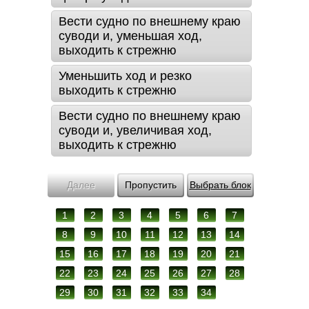
Вести судно по внешнему краю
суводи и, уменьшая ход,
выходить к стрежню
Уменьшить ход и резко
выходить к стрежню
Вести судно по внешнему краю
суводи и, увеличивая ход,
выходить к стрежню
Далее
Пропустить
Выбрать блок
1
2
3
4
5
6
7
8
9
10
11
12
13
14
15
16
17
18
19
20
21
22
23
24
25
26
27
28
29
30
31
32
33
34