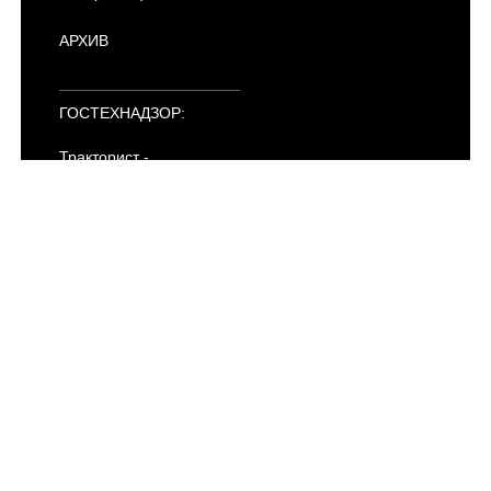
АРХИВ
ГОСТЕХНАДЗОР:
Тракторист -
машинист
Категория "AI"
Категория "AII"
Категория "AIII"
Категория "AIV"
Категория "B"
Категория "C"
Категория "D"
Категория "E"
Категория "F"
Электропогрузчики
ПДД
АРХИВ
УЧЕБНЫМ