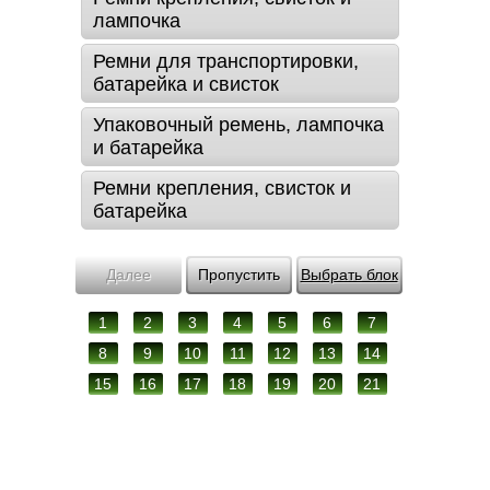
лампочка
Ремни для транспортировки,
батарейка и свисток
Упаковочный ремень, лампочка
и батарейка
Ремни крепления, свисток и
батарейка
Далее
Пропустить
Выбрать блок
1
2
3
4
5
6
7
8
9
10
11
12
13
14
15
16
17
18
19
20
21