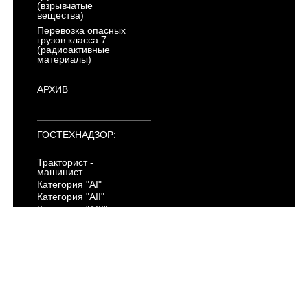
(взрывчатые
вещества)
Перевозка опасных
грузов класса 7
(радиоактивные
материалы)
АРХИВ
ГОСТЕХНАДЗОР:
Тракторист -
машинист
Категория "AI"
Категория "AII"
Категория "AIII"
Категория "AIV"
Категория "B"
Категория "C"
Категория "D"
Категория "E"
Категория "F"
Электропогрузчики