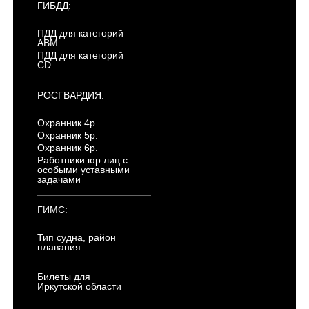
ГИБДД:
ПДД для категорий
ABM
ПДД для категорий
CD
РОСГВАРДИЯ:
Охранник 4р.
Охранник 5р.
Охранник 6р.
Работники юр.лиц с
особыми уставными
задачами
ГИМС:
Тип судна, район
плавания
Билеты для
Иркутской области