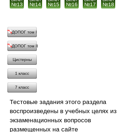
№13
№14
№15
№16
№17
№18
ДОПОГ том I
ДОПОГ том II
Цистерны
1 класс
7 класс
Тестовые задания этого раздела
воспроизведены в учебных целях из
экзаменационных вопросов
размещенных на сайте