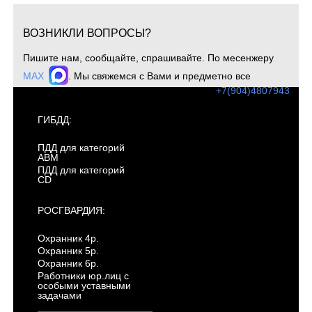
ВОЗНИКЛИ ВОПРОСЫ?
Пишите нам, сообщайте, спрашивайте. По месенжеру
MAX
. Мы свяжемся с Вами и предметно все
обсудим. Для оперативной связи звоните
+7(904)4807943
ГИБДД:
ПДД для категорий
ABM
ПДД для категорий
CD
РОСГВАРДИЯ:
Охранник 4р.
Охранник 5р.
Охранник 6р.
Работники юр.лиц с
особыми уставными
задачами