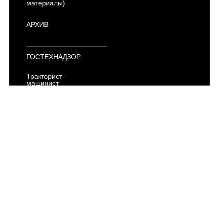
материалы)
АРХИВ
ГОСТЕХНАДЗОР:
Тракторист -
машинист
Категория "AI"
Категория "AII"
Категория "AIII"
Категория "AIV"
Категория "B"
Категория "C"
Категория "D"
Категория "E"
Категория "F"
Электропогрузчики
ПДД
АРХИВ