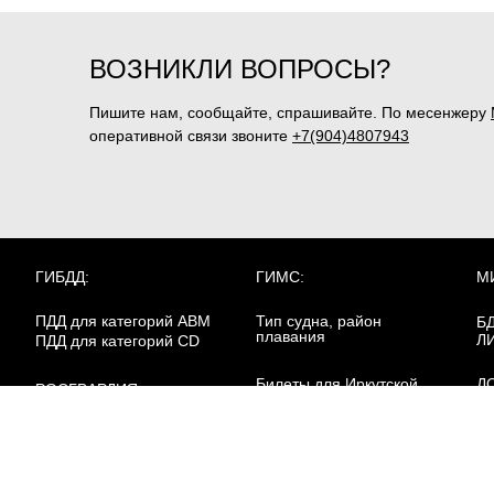
ВОЗНИКЛИ ВОПРОСЫ?
Пишите нам, сообщайте, спрашивайте. По месенжеру
оперативной связи звоните
+7(904)4807943
ГИБДД:
ГИМС:
М
ПДД для категорий ABM
Тип судна, район
Б
плавания
Л
ПДД для категорий CD
Билеты для Иркутской
Д
РОСГВАРДИЯ:
области
Ба
Пе
Охранник 4р.
в 
Билеты для
Охранник 5р.
Калининградской области
Пе
Охранник 6р.
кл
Работники юр.лиц с