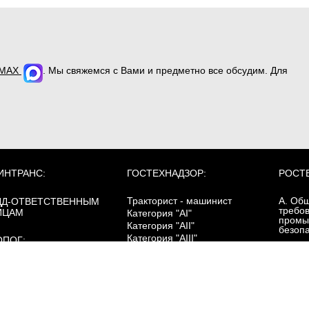
MAX
. Мы свяжемся с Вами и предметно все обсудим. Для
ИНТРАНС:
ГОСТЕХНАДЗОР:
РОСТ
Тракторист - машинист
А. Об
ДД-ОТВЕТСТВЕННЫМ
требо
ИЦАМ
Категория "AI"
промы
Категория "AII"
безоп
Категория "AIII"
ОПОГ:
Категория "AIV"
зовый курс
Б. Сп
Категория "B"
ревозка опасных грузов
требо
Категория "C"
цистернах
промы
Категория "D"
безоп
ревозка опасных грузов
Категория "E"
асса 1 (взрывчатые