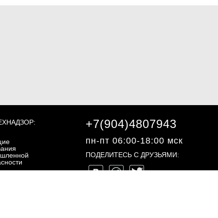
+7(904)4807943
ЕХНАДЗОР:
пн-пт 06:00-18:00 мск
щие
вания
ПОДЕЛИТЕСЬ С ДРУЗЬЯМИ:
шленной
асности
ециальные
вания
шленной
©2013 - 2026, "ЭКЗОН.РФ"
асности