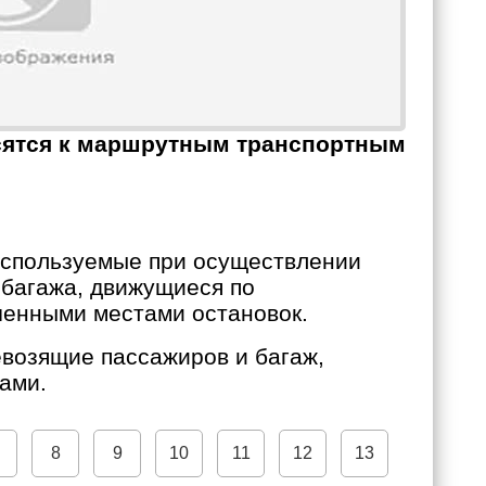
осятся к маршрутным транспортным
используемые при осуществлении
 багажа, движущиеся по
ченными местами остановок.
возящие пассажиров и багаж,
ами.
8
9
10
11
12
13